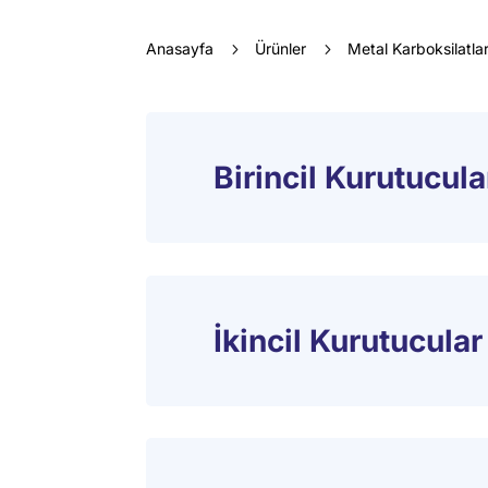
Anasayfa
5
Ürünler
5
Metal Karboksilatla
Birincil Kurutucula
İkincil Kurutucular