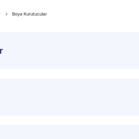
r
5
Boya Kurutucular
r