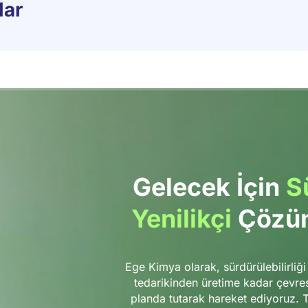
lar
Gelecek İçin
Sü
Yenilikçi
Çözüm
Ege Kimya olarak, sürdürülebilirliğ
tedarikinden üretime kadar çevres
planda tutarak hareket ediyoruz. Te