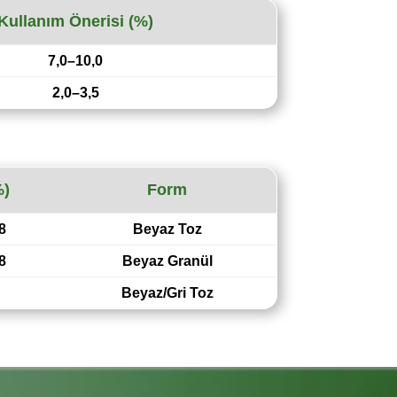
Kullanım Önerisi (%)
7,0–10,0
2,0–3,5
%)
Form
8
Beyaz Toz
8
Beyaz Granül
Beyaz/Gri Toz