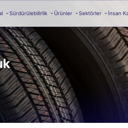
al
Sürdürülebilirlik
Ürünler
Sektörler
İnsan K
uk