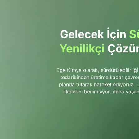
Gelecek İçin
Sü
Yenilikçi
Çözüm
Ege Kimya olarak, sürdürülebilirliğ
tedarikinden üretime kadar çevres
planda tutarak hareket ediyoruz. Te
ilkelerini benimsiyor, daha yaşana